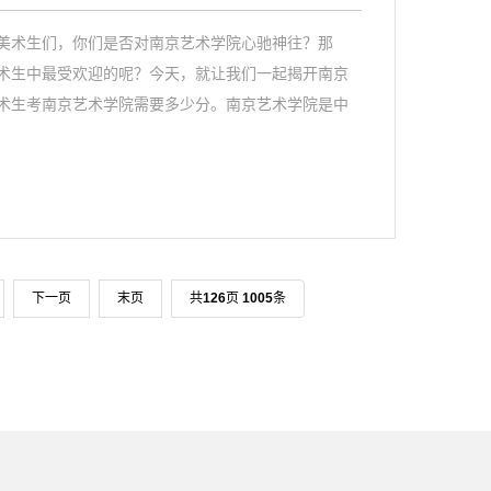
美术生们，你们是否对南京艺术学院心驰神往？那
术生中最受欢迎的呢？今天，就让我们一起揭开南京
术生考南京艺术学院需要多少分。南京艺术学院是中
下一页
末页
共
126
页
1005
条