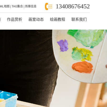
13408676452
XML地图
|
TAG集合
|
热推信息
绩
作品赏析
画室动态
绘画教程
联系我们