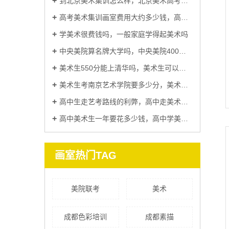
到北京美术集训怎么样，北京美术高考集训到底多少钱
高考美术集训画室费用大约多少钱，高考美术集训哪里比较好
学美术很费钱吗，一般家庭学得起美术吗
中央美院算名牌大学吗，中央美院400分能考上吗
美术生550分能上清华吗，美术生可以考清华大学吗
美术生考南京艺术学院要多少分，美术生最吃香的五大专业
高中生走艺考路线的利弊，高中走美术生有出路吗
高中美术生一年要花多少钱，高中学美术好还是学纯文化课好
画室热门TAG
美院联考
美术
成都色彩培训
成都素描