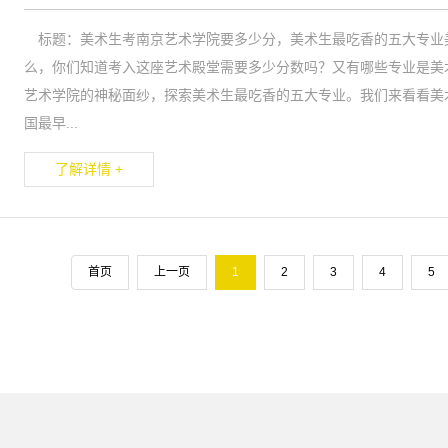
标题：美术生考南京艺术学院要多少分，美术生最吃香的五大专业
么，你们知道考入这座艺术殿堂需要多少分数吗？又有哪些专业是美
艺术学院的神秘面纱，探索美术生最吃香的五大专业。我们来看看美
国最早...
了解详情 +
首页
上一页
1
2
3
4
5