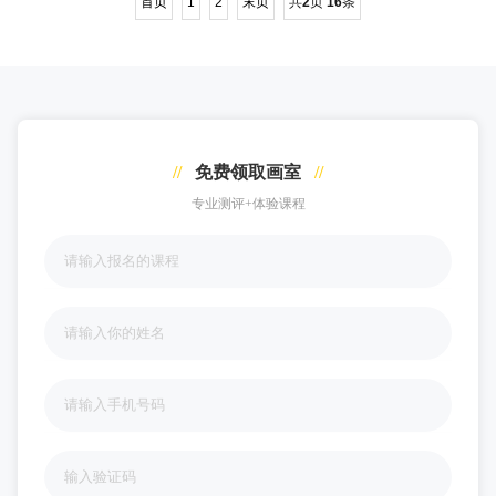
首页
1
2
末页
共
2
页
16
条
//
免费领取画室
//
专业测评+体验课程