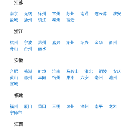
江苏
南京
无锡
徐州
常州
苏州
南通
连云港
淮安
盐城
扬州
镇江
泰州
宿迁
浙江
杭州
宁波
温州
嘉兴
湖州
绍兴
金华
衢州
舟山
台州
丽水
安徽
合肥
芜湖
蚌埠
淮南
马鞍山
淮北
铜陵
安庆
黄山
滁州
阜阳
宿州
巢湖
六安
亳州
池州
宣城
福建
福州
厦门
莆田
三明
泉州
漳州
南平
龙岩
宁德市
江西