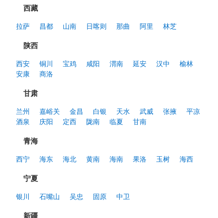
西藏
拉萨
昌都
山南
日喀则
那曲
阿里
林芝
陕西
西安
铜川
宝鸡
咸阳
渭南
延安
汉中
榆林
安康
商洛
甘肃
兰州
嘉峪关
金昌
白银
天水
武威
张掖
平凉
酒泉
庆阳
定西
陇南
临夏
甘南
青海
西宁
海东
海北
黄南
海南
果洛
玉树
海西
宁夏
银川
石嘴山
吴忠
固原
中卫
新疆