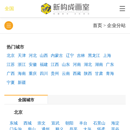
全国
首页
>
企业分站
热门城市
北京
天津
河北
山西
内蒙古
辽宁
吉林
黑龙江
上海
江苏
浙江
安徽
福建
江西
山东
河南
湖北
湖南
广东
广西
海南
重庆
四川
贵州
云南
西藏
陕西
甘肃
青海
宁夏
新疆
全国城市
北京
东城
西城
崇文
宣武
朝阳
丰台
石景山
海淀
门头沟
房山
通州
顺义
昌平
大兴
怀柔
平谷