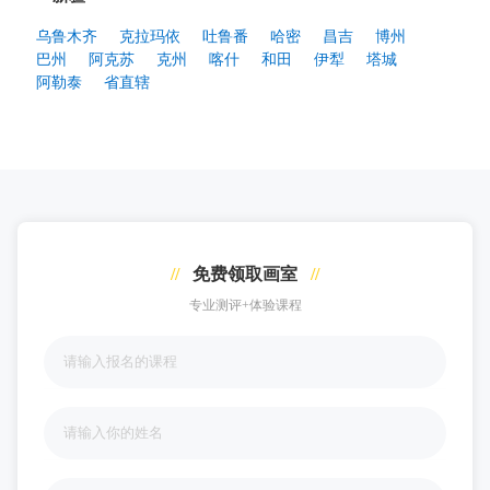
乌鲁木齐
克拉玛依
吐鲁番
哈密
昌吉
博州
巴州
阿克苏
克州
喀什
和田
伊犁
塔城
阿勒泰
省直辖
//
免费领取画室
//
专业测评+体验课程