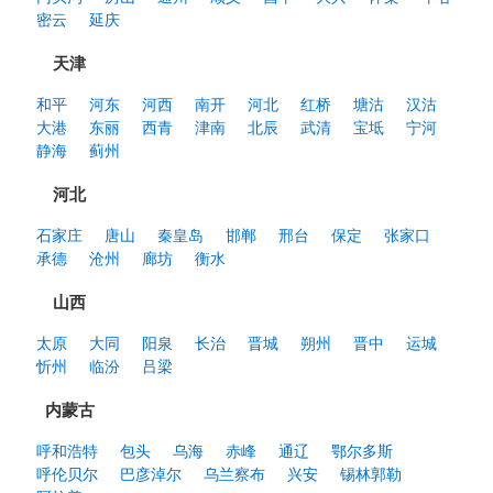
密云
延庆
天津
和平
河东
河西
南开
河北
红桥
塘沽
汉沽
大港
东丽
西青
津南
北辰
武清
宝坻
宁河
静海
蓟州
河北
石家庄
唐山
秦皇岛
邯郸
邢台
保定
张家口
承德
沧州
廊坊
衡水
山西
太原
大同
阳泉
长治
晋城
朔州
晋中
运城
忻州
临汾
吕梁
内蒙古
呼和浩特
包头
乌海
赤峰
通辽
鄂尔多斯
呼伦贝尔
巴彦淖尔
乌兰察布
兴安
锡林郭勒