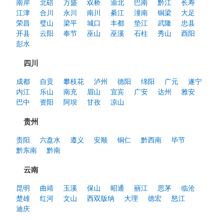
南岸
北碚
万盛
双桥
渝北
巴南
黔江
长寿
江津
合川
永川
南川
綦江
潼南
铜梁
大足
荣昌
璧山
梁平
城口
丰都
垫江
武隆
忠县
开县
云阳
奉节
巫山
巫溪
石柱
秀山
酉阳
彭水
四川
成都
自贡
攀枝花
泸州
德阳
绵阳
广元
遂宁
内江
乐山
南充
眉山
宜宾
广安
达州
雅安
巴中
资阳
阿坝
甘孜
凉山
贵州
贵阳
六盘水
遵义
安顺
铜仁
黔西南
毕节
黔东南
黔南
云南
昆明
曲靖
玉溪
保山
昭通
丽江
思茅
临沧
楚雄
红河
文山
西双版纳
大理
德宏
怒江
迪庆