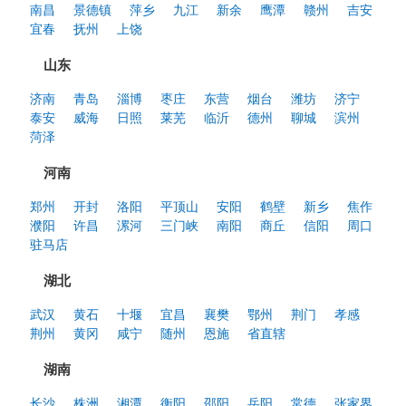
南昌
景德镇
萍乡
九江
新余
鹰潭
赣州
吉安
宜春
抚州
上饶
山东
济南
青岛
淄博
枣庄
东营
烟台
潍坊
济宁
泰安
威海
日照
莱芜
临沂
德州
聊城
滨州
菏泽
河南
郑州
开封
洛阳
平顶山
安阳
鹤壁
新乡
焦作
濮阳
许昌
漯河
三门峡
南阳
商丘
信阳
周口
驻马店
湖北
武汉
黄石
十堰
宜昌
襄樊
鄂州
荆门
孝感
荆州
黄冈
咸宁
随州
恩施
省直辖
湖南
长沙
株洲
湘潭
衡阳
邵阳
岳阳
常德
张家界