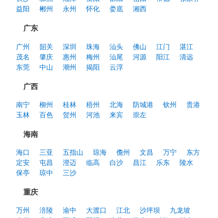
益阳
郴州
永州
怀化
娄底
湘西
广东
广州
韶关
深圳
珠海
汕头
佛山
江门
湛江
茂名
肇庆
惠州
梅州
汕尾
河源
阳江
清远
东莞
中山
潮州
揭阳
云浮
广西
南宁
柳州
桂林
梧州
北海
防城港
钦州
贵港
玉林
百色
贺州
河池
来宾
崇左
海南
海口
三亚
五指山
琼海
儋州
文昌
万宁
东方
定安
屯昌
澄迈
临高
白沙
昌江
乐东
陵水
保亭
琼中
三沙
重庆
万州
涪陵
渝中
大渡口
江北
沙坪坝
九龙坡