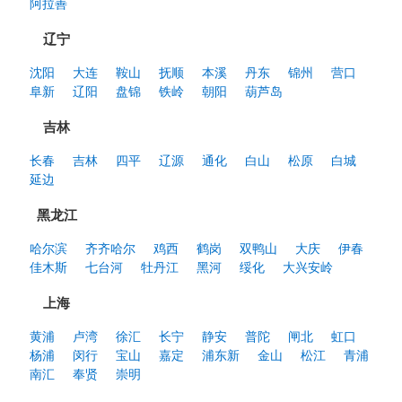
阿拉善
辽宁
沈阳
大连
鞍山
抚顺
本溪
丹东
锦州
营口
阜新
辽阳
盘锦
铁岭
朝阳
葫芦岛
吉林
长春
吉林
四平
辽源
通化
白山
松原
白城
延边
黑龙江
哈尔滨
齐齐哈尔
鸡西
鹤岗
双鸭山
大庆
伊春
佳木斯
七台河
牡丹江
黑河
绥化
大兴安岭
上海
黄浦
卢湾
徐汇
长宁
静安
普陀
闸北
虹口
杨浦
闵行
宝山
嘉定
浦东新
金山
松江
青浦
南汇
奉贤
崇明