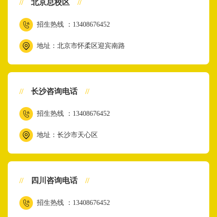
//
北京总校区
//
招生热线 ：13408676452
地址：北京市怀柔区迎宾南路
//
长沙咨询电话
//
招生热线 ：13408676452
地址：长沙市天心区
//
四川咨询电话
//
招生热线 ：13408676452