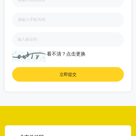
看不清？
点击更换