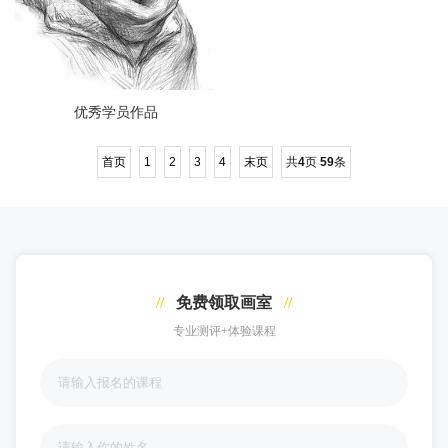
优秀学员作品
首页
1
2
3
4
末页
共
4
页
59
条
//
免费领取画室
//
专业测评+体验课程