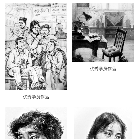
优秀学员作品
优秀学员作品