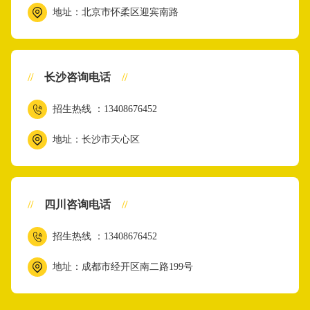
地址：北京市怀柔区迎宾南路
//
长沙咨询电话
//
招生热线 ：13408676452
地址：长沙市天心区
//
四川咨询电话
//
招生热线 ：13408676452
地址：成都市经开区南二路199号