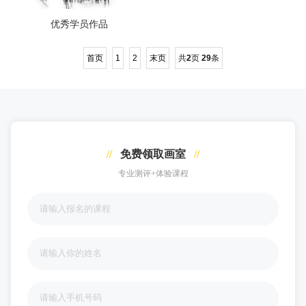
优秀学员作品
首页
1
2
末页
共
2
页
29
条
//
免费领取画室
//
专业测评+体验课程