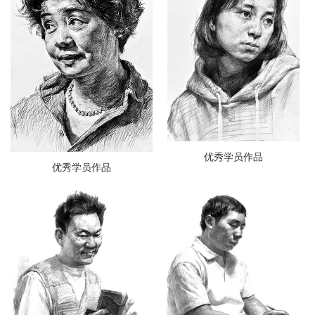
优秀学员作品
优秀学员作品