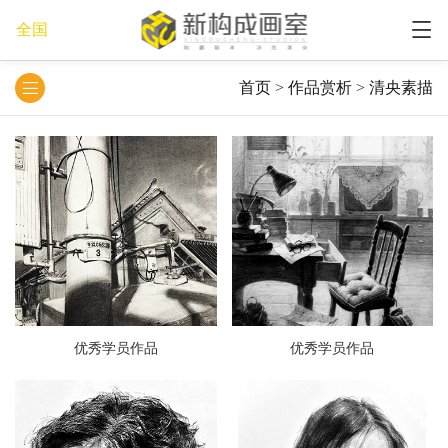
全国
首页
>
作品赏析
>
清央素描
优秀学员作品
优秀学员作品