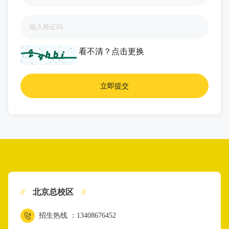
看不清？
点击更换
//
北京总校区
//
招生热线 ：13408676452