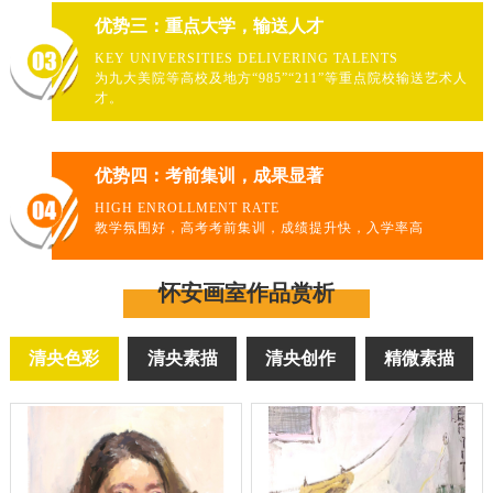
优势三：重点大学，输送人才
KEY UNIVERSITIES DELIVERING TALENTS
为九大美院等高校及地方“985”“211”等重点院校输送艺术人
才。
优势四：考前集训，成果显著
HIGH ENROLLMENT RATE
教学氛围好，高考考前集训，成绩提升快，入学率高
怀安画室作品赏析
清央色彩
清央素描
清央创作
精微素描