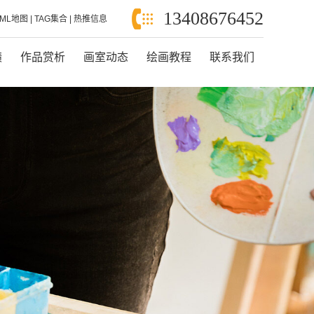
13408676452
XML地图
|
TAG集合
|
热推信息
绩
作品赏析
画室动态
绘画教程
联系我们