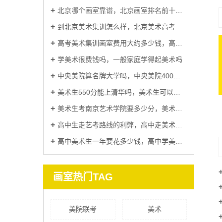
北京哪个画室靠谱，北京画室排名前十位哪个画室比较好
到北京美术集训怎么样，北京美术高考集训到底多少钱
高考美术集训画室费用大约多少钱，高考美术集训哪里比较好
学美术很费钱吗，一般家庭学得起美术吗
中央美院算名牌大学吗，中央美院400分能考上吗
美术生550分能上清华吗，美术生可以考清华大学吗
国美培训班
美术生考南京艺术学院要多少分，美术生最吃香的五大专业
高中生走艺考路线的利弊，高中走美术生有出路吗
高中美术生一年要花多少钱，高中学美术好还是学纯文化课好
画室热门TAG
美院联考
美术