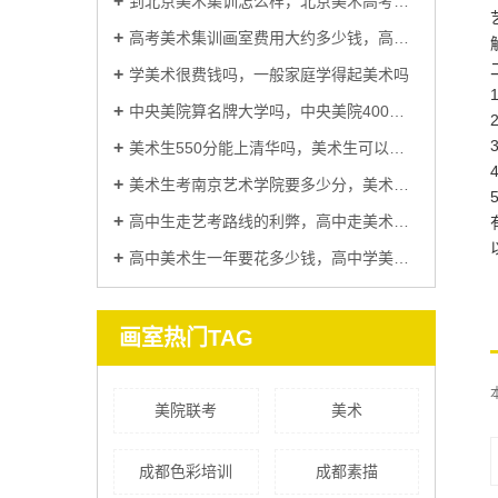
到北京美术集训怎么样，北京美术高考集训到底多少钱
高考美术集训画室费用大约多少钱，高考美术集训哪里比较好
学美术很费钱吗，一般家庭学得起美术吗
中央美院算名牌大学吗，中央美院400分能考上吗
美术生550分能上清华吗，美术生可以考清华大学吗
美术生考南京艺术学院要多少分，美术生最吃香的五大专业
高中生走艺考路线的利弊，高中走美术生有出路吗
高中美术生一年要花多少钱，高中学美术好还是学纯文化课好
画室热门TAG
美院联考
美术
成都色彩培训
成都素描