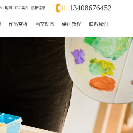
13408676452
XML地图
|
TAG集合
|
热推信息
绩
作品赏析
画室动态
绘画教程
联系我们