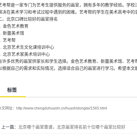
艺考帮是一家专门为艺考生提供服务的画室，拥有多年的教学经验。学校
解决在美术学习和考试过程中遇到的困难。艺考帮的学生在美术高考中的
二、北京口碑比较好的画室排名
1. 金色艺术教育
2. 新蕾美术馆
3. 艺考帮
4. 北京艺术生文化课培训中心
5. 北京艺术家美术培训中心
有许多优秀的画室供家长和学生选择。金色艺术教育、新蕾美术馆、艺考
以根据自己的需求和实际情况，选择适合自己的画室进行学习。希望本文
标签
本文网址：
http://www.chengduhuashi.cn/huashidongtai/1565.html
上一篇：
北京哪个画室靠谱，北京画室排名前十位哪个画室比较好