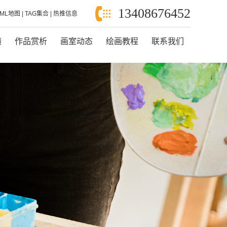
13408676452
XML地图
|
TAG集合
|
热推信息
绩
作品赏析
画室动态
绘画教程
联系我们