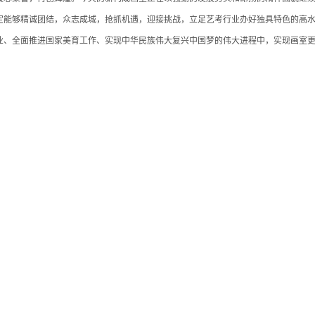
定能够精诚团结，众志成城，抢抓机遇，迎接挑战，立足艺考行业办好独具特色的高
业、全面推进国家美育工作、实现中华民族伟大复兴中国梦的伟大进程中，实现画室