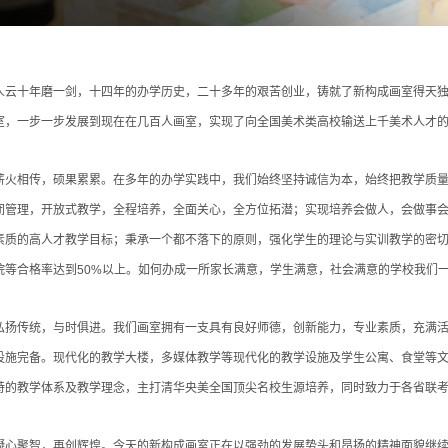
人云十年磨一剑，十四年的办学历史，二十多年的艰苦创业，铸就了新构成画室得天
室，一步一步发展到现在在几百人画室，实现了向全国美术类高校输送上千美术人才
薪火相传，硕果累累。在多年的办学实践中，我们始终坚持诚信为本，始终把教学质
闭管理，开放式教学，全程培养，全面关心，全方位拓潜；实现培养会做人，会做事
素质的高人才教学目标；秉承一个都不落下的原则，强化学生的理论与实训教学的密切
院等合格率达到50%以上。如何办成一所家长满意，学生满意，社会满意的学校我们
弘扬传统，与时俱进。我们画室拥有一支具有良好师德，创新能力，专业素质，充满
设施完备。现代化的教学大楼，多媒体教学等现代化的教学设施及学生公寓、食堂等
特的教学体系及教学理念，主打清华央美全国顶尖名校生源培养，同时致力于各省联
凝心聚智，再创辉煌。今天的新构成画室正在以强劲的发展势头和昂扬的精神面貌继