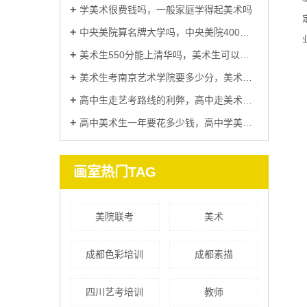
学美术很费钱吗，一般家庭学得起美术吗
中央美院算名牌大学吗，中央美院400分能考上吗
美术生550分能上清华吗，美术生可以考清华大学吗
美术生考南京艺术学院要多少分，美术生最吃香的五大专业
高中生走艺考路线的利弊，高中走美术生有出路吗
高中美术生一年要花多少钱，高中学美术好还是学纯文化课好
画室热门TAG
美院联考
美术
成都色彩培训
成都素描
四川艺考培训
教师