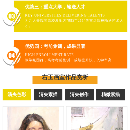
优势三：重点大学，输送人才
KEY UNIVERSITIES DELIVERING TALENTS
为九大美院等高校及地方“985”“211”等重点院校输送艺术人
才。
优势四：考前集训，成果显著
HIGH ENROLLMENT RATE
教学氛围好，高考考前集训，成绩提升快，入学率高
右玉画室作品赏析
清央色彩
清央素描
清央创作
精微素描