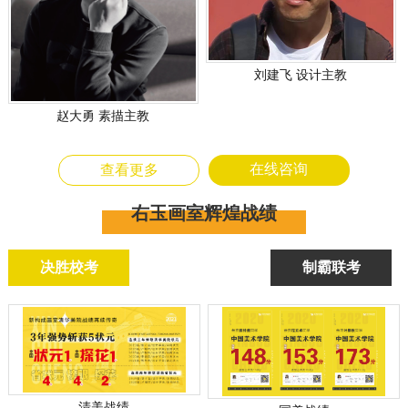
刘建飞 设计主教
赵大勇 素描主教
在线咨询
查看更多
右玉画室辉煌战绩
决胜校考
制霸联考
清美战绩