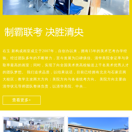
右玉 新构成画室成立于2007年，自创办以来，拥有15年的美术艺考办学经
验。经过团队多年的不断努力，至今发展为口碑俱佳、清华美院拿证率与录
取率最高的画室；同时，实现了向全国美术类高校输送上千名美术优秀人才
的团队梦想。 我们追求品质，以结果说话，目前已经拥有北京与石家庄两
大校区；教学主攻两大方向：美院方向与各省统考方向。 美院方向主要由
清华状元导师团队整体负责，以清华美院、中央...
查看更多+